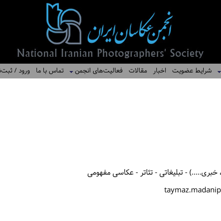
شرایط عضویت
اخبار
مقالات
فعالیت‌های انجمن
تماس با ما
ورود / ثبت‌ن
بری.....) - تبلیغاتی - تئاتر - عکاسی مفهومی
taymaz.madani