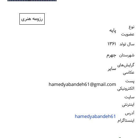
ورود / ثبت‌نام
رزومه هنری
خرید کتاب
نوع
پایه
عضویت
۱۳۶۱
سال تولد
جهرم
شهرستان
گرایش‌های
سایر
عکاسی
پست
hamedyabandeh61@gmail.com
الكترونیكی
سایت
اینترنتی
آدرس
hamedyabandeh61
اینستاگرام