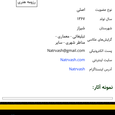
رزومه هنری
ورود / ثبت‌نام
اصلی
نوع عضویت
خرید کتاب
۱۳۶۷
سال تولد
شیراز
شهرستان
تبلیغاتی - معماری -
گرایش‌های عکاسی
مناظر شهری - سایر
Natrvash@gmail.com
پست الكترونیكی
Natrvash.com
سایت اینترنتی
Natrvash
آدرس اینستاگرام
نمونه آثار: