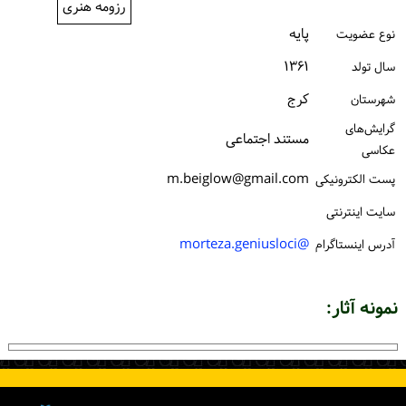
رزومه هنری
ورود / ثبت‌نام
پایه
نوع عضویت
خرید کتاب
۱۳۶۱
سال تولد
كرج
شهرستان
گرایش‌های
مستند اجتماعی
عکاسی
m.beiglow@gmail.com
پست الكترونیكی
سایت اینترنتی
@morteza.geniusloci
آدرس اینستاگرام
نمونه آثار: