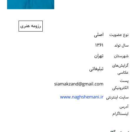
ورود / ثبت‌نام
خرید کتاب
رزومه هنری
اصلی
نوع عضویت
۱۳۶۱
سال تولد
تهران
شهرستان
گرایش‌های
تبلیغاتی
عکاسی
پست
siamakzand@gmail.com
الكترونیكی
www.naghshemani.ir
سایت اینترنتی
آدرس
اینستاگرام